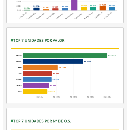
400k
R$ 198k
R$ 154k
200k
R$ 149k
R$ 146k
R$ 125k
R$ 108k
R$ 98k
R$ 69k
R$ 33k
0,00
Dezembro/2…
Maio/2026
Setembro/2…
Fevereiro/…
Novembro/2…
Abril/2026
Julho/2025
Janeiro/20…
Outubro/20…
Março/2026
TOP 7 UNIDADES POR VALOR
PROAE
R$ 288k
FAEXP
R$ 205k
FEFF
R$ 119k
ICB
R$ 99k
UFAM
R$ 98k
IFCHS
R$ 89k
FCA
R$ 84k
R$ 58k
R$ 115k
R$ 173k
R$ 230k
R$ 288k
TOP 7 UNIDADES POR Nº DE O.S.