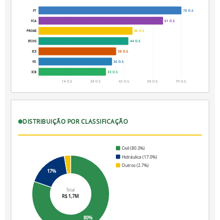
FT
70 O.S.
FCA
61 O.S.
PROAE
46 O.S.
IFCHS
44 O.S.
ICE
38 O.S.
FD
36 O.S.
ICB
33 O.S.
14 O.S.
28 O.S.
42 O.S.
56 O.S.
70 O.S.
DISTRIBUIÇÃO POR CLASSIFICAÇÃO
Civil (80.3%)
Hidráulica (17.0%)
Outros (2.7%)
17%
Total
R$ 1,7M
80%