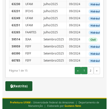
63230
UFAM
Julho/2025
09/2024
Hidráulica
63231
IFCHS
Julho/2025
09/2024
Hidráulica
63249
UFAM
Julho/2025
09/2024
Hidráulica
63251
UFAM
Julho/2025
09/2024
Hidráulica
63265
FAARTES
Julho/2025
09/2024
Hidráulica
59514
IEAA
Setembro/2025
09/2024
Civil
59959
FEFF
Setembro/2025
09/2024
Hidráulica
60390
FEFF
Setembro/2025
09/2024
Hidráulica
60785
FEFF
Setembro/2025
09/2024
Hidráulica
«
1
2
»
Página 1 de 15
🔒
(Restrito)
Prefeitura UFAM
– Universidade Federal do Amazonas | Departamento de
Manutenção | Elaborado por
Gustavo Neto