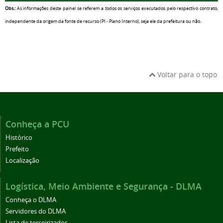
Obs.:
As informações deste painel se referem a todos os serviços executados pelo respectivo contrato,
independente da origem da fonte de recurso (PI - Plano Interno), seja ele da prefeitura ou não.
Voltar para o topo
Conheça a PCU
Histórico
Prefeito
Localização
Logística, Meio Ambiente e Segurança - DLMA
Conheça o DLMA
Servidores do DLMA
Lista de terceirizados