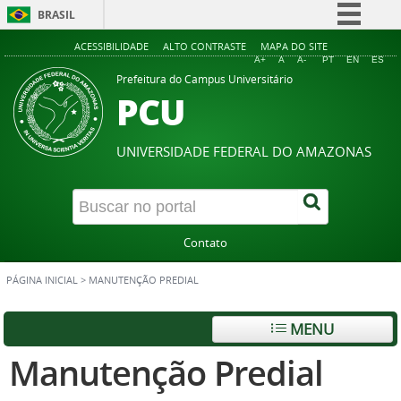
BRASIL
Simplifique!
ACESSIBILIDADE
ALTO CONTRASTE
MAPA DO SITE
A+
A
A-
PT
EN
ES
Comunica BR
Prefeitura do Campus Universitário
PCU
Participe
Acesso à informação
UNIVERSIDADE FEDERAL DO AMAZONAS
Legislação
Canais
Contato
PÁGINA INICIAL
>
MANUTENÇÃO PREDIAL
MENU
Manutenção Predial