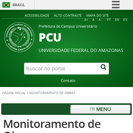
BRASIL
Simplifique!
ACESSIBILIDADE
ALTO CONTRASTE
MAPA DO SITE
A+
A
A-
PT
EN
ES
Comunica BR
Prefeitura do Campus Universitário
PCU
Participe
Acesso à informação
UNIVERSIDADE FEDERAL DO AMAZONAS
Legislação
Canais
Contato
PÁGINA INICIAL
>
MONITORAMENTO DE OBRAS
MENU
Monitoramento de