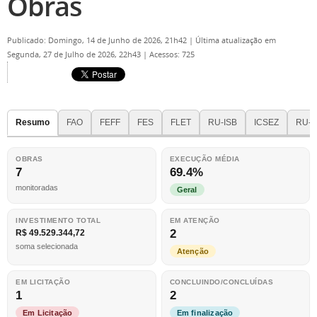
Obras
Publicado: Domingo, 14 de Junho de 2026, 21h42
|
Última atualização em
Segunda, 27 de Julho de 2026, 22h43
|
Acessos: 725
Resumo
FAO
FEFF
FES
FLET
RU-ISB
ICSEZ
RU-I
OBRAS
EXECUÇÃO MÉDIA
7
69.4%
monitoradas
Geral
INVESTIMENTO TOTAL
EM ATENÇÃO
2
R$ 49.529.344,72
soma selecionada
Atenção
EM LICITAÇÃO
CONCLUINDO/CONCLUÍDAS
1
2
Em Licitação
Em finalização